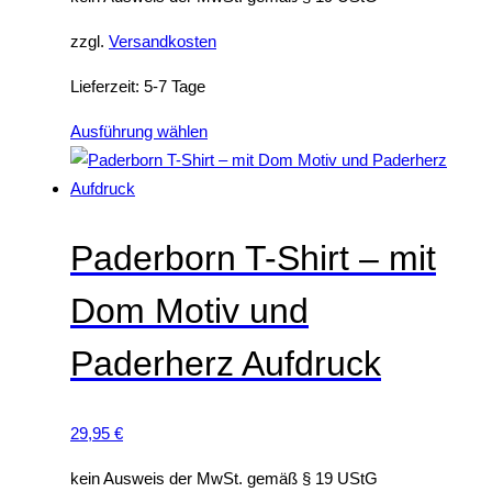
zzgl.
Versandkosten
Lieferzeit:
5-7 Tage
D
Ausführung wählen
i
e
s
e
Paderborn T-Shirt – mit
s
Dom Motiv und
P
r
Paderherz Aufdruck
o
d
u
29,95
€
k
t
kein Ausweis der MwSt. gemäß § 19 UStG