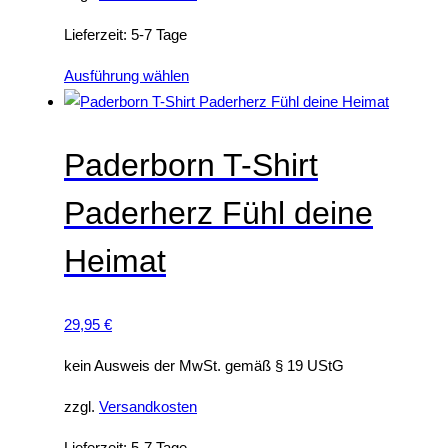
n
e
t
Lieferzeit:
5-7 Tage
i
e
D
Ausführung wählen
s
n
i
t
a
e
m
u
s
e
Paderborn T-Shirt
f
e
h
.
Paderherz Fühl deine
s
r
D
P
e
i
Heimat
r
r
e
o
e
O
d
V
p
29,95
€
u
a
t
k
r
kein Ausweis der MwSt. gemäß § 19 UStG
i
t
i
o
zzgl.
Versandkosten
w
a
n
e
n
e
Lieferzeit:
5-7 Tage