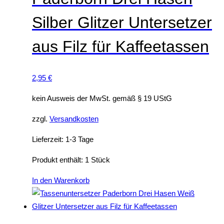
s
e
Silber Glitzer Untersetzer
e
n
i
aus Filz für Kaffeetassen
t
e
g
2,95
€
e
kein Ausweis der MwSt. gemäß § 19 UStG
w
ä
zzgl.
Versandkosten
h
l
Lieferzeit:
1-3 Tage
t
Produkt enthält: 1
Stück
w
e
In den Warenkorb
r
d
e