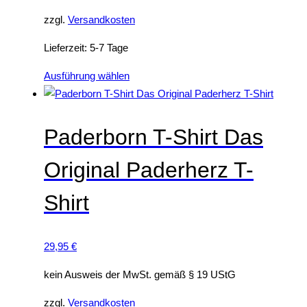
w
zzgl.
Versandkosten
e
i
Lieferzeit:
5-7 Tage
s
D
Ausführung wählen
t
i
m
e
e
s
h
Paderborn T-Shirt Das
e
r
Original Paderherz T-
s
e
P
r
Shirt
r
e
o
V
d
a
29,95
€
u
r
k
i
kein Ausweis der MwSt. gemäß § 19 UStG
t
a
zzgl.
Versandkosten
w