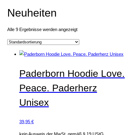
t
u
o
u
o
e
Neuheiten
e
k
d
k
d
t
u
t
u
Alle 9 Ergebnisse werden angezeigt
e
k
e
k
t
t
e
e
Paderborn Hoodie Love.
Peace. Paderherz
Unisex
39,95
€
kein Ausweis der MwSt. gemäß § 19 UStG