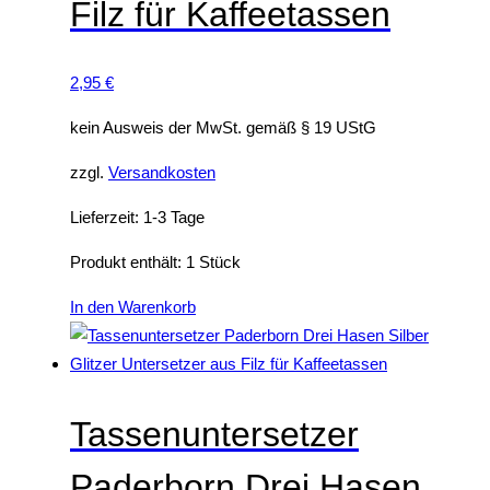
r
Filz für Kaffeetassen
n
t
d
n
s
e
e
2,95
€
e
n
n
i
kein Ausweis der MwSt. gemäß § 19 UStG
a
t
u
e
zzgl.
Versandkosten
f
g
Lieferzeit:
1-3 Tage
d
e
e
w
Produkt enthält: 1
Stück
r
ä
In den Warenkorb
P
h
r
l
o
t
d
w
u
Tassenuntersetzer
e
k
r
Paderborn Drei Hasen
t
d