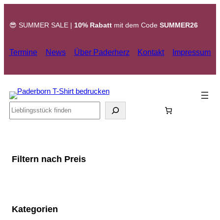
Zum
Inhalt
😎 SUMMER SALE |
10% Rabatt
mit dem Code
SUMMER26
springen
Termine
News
Über Paderherz
Kontakt
Impressum
Search
Filtern nach Preis
Kategorien