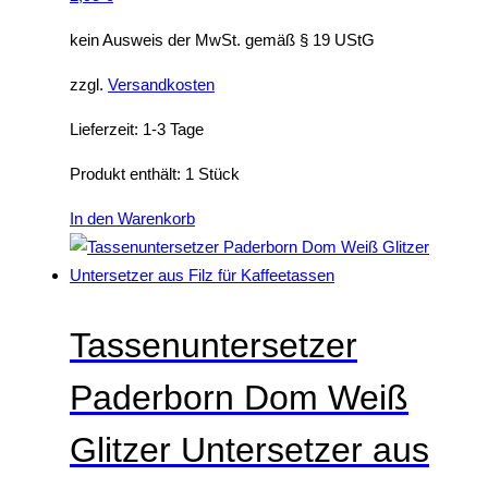
n
k
u
r
a
ö
k
d
kein Ausweis der MwSt. gemäß § 19 UStG
u
n
t
e
zzgl.
Versandkosten
f
n
s
n
.
e
e
Lieferzeit:
1-3 Tage
D
n
i
i
Produkt enthält: 1
Stück
a
t
e
u
e
In den Warenkorb
O
f
g
p
d
e
t
e
w
i
r
ä
Tassenuntersetzer
o
P
h
n
r
l
Paderborn Dom Weiß
e
o
t
n
d
w
Glitzer Untersetzer aus
k
u
e
ö
k