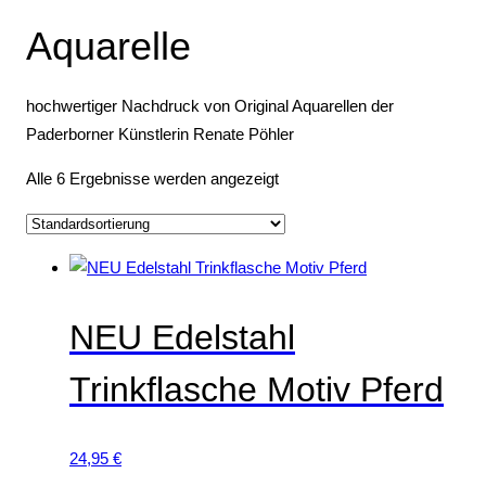
t
u
o
u
o
e
Aquarelle
e
k
d
k
d
t
u
t
u
hochwertiger Nachdruck von Original Aquarellen der
e
k
e
k
Paderborner Künstlerin Renate Pöhler
t
t
e
e
Alle 6 Ergebnisse werden angezeigt
NEU Edelstahl
Trinkflasche Motiv Pferd
24,95
€