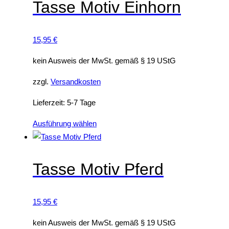
s
Tasse Motiv Einhorn
n
s
e
t
t
s
e
m
15,95
€
P
n
e
r
kein Ausweis der MwSt. gemäß § 19 UStG
a
h
o
u
r
d
zzgl.
Versandkosten
f
e
u
Lieferzeit:
5-7 Tage
.
r
k
D
e
t
D
Ausführung wählen
i
V
w
i
e
a
e
e
O
r
i
s
Tasse Motiv Pferd
p
i
s
e
t
a
t
s
i
n
m
15,95
€
P
o
t
e
r
kein Ausweis der MwSt. gemäß § 19 UStG
n
e
h