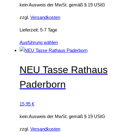
kein Ausweis der MwSt. gemäß § 19 UStG
zzgl.
Versandkosten
Lieferzeit:
5-7 Tage
D
Ausführung wählen
i
e
s
NEU Tasse Rathaus
e
Paderborn
s
P
r
15,95
€
o
d
kein Ausweis der MwSt. gemäß § 19 UStG
u
zzgl.
Versandkosten
k