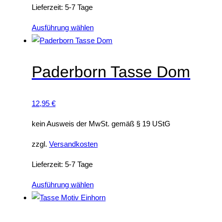
t
Lieferzeit:
5-7 Tage
w
e
D
Ausführung wählen
i
i
s
e
t
s
Paderborn Tasse Dom
m
e
e
s
12,95
€
h
P
r
r
kein Ausweis der MwSt. gemäß § 19 UStG
e
o
r
d
zzgl.
Versandkosten
e
u
Lieferzeit:
5-7 Tage
V
k
a
t
D
Ausführung wählen
r
w
i
i
e
e
a
i