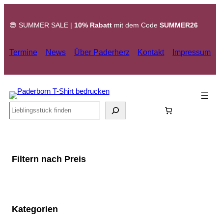
Zum
Inhalt
😎 SUMMER SALE |
10% Rabatt
mit dem Code
SUMMER26
springen
Termine
News
Über Paderherz
Kontakt
Impressum
Search
Filtern nach Preis
Kategorien