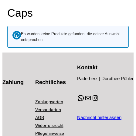
t
u
o
u
o
e
Caps
e
k
d
k
d
t
u
t
u
e
k
e
k
Es wurden keine Produkte gefunden, die deiner Auswahl
t
t
entsprechen.
e
e
Kontakt
Paderherz | Dorothee Pöhler
Zahlung
Rechtliches
WhatsApp
E-Mail
Instagram
Zahlungsarten
Versandarten
Nachricht hinterlassen
AGB
Widerrufsrecht
Pflegehinweise