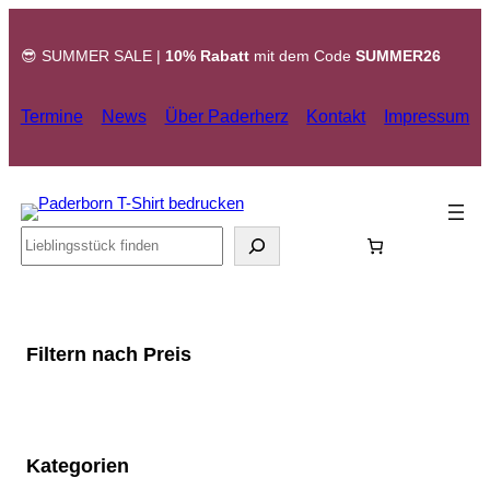
Zum
Inhalt
😎 SUMMER SALE |
10% Rabatt
mit dem Code
SUMMER26
springen
Termine
News
Über Paderherz
Kontakt
Impressum
Search
Filtern nach Preis
Kategorien