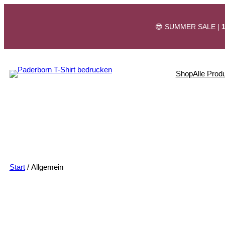
Zum
Inhalt
😎 SUMMER SALE |
springen
Shop
Alle Prod
Start
/ Allgemein