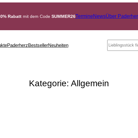
Termine
News
Über Paderher
10% Rabatt
mit dem Code
SUMMER26
Search
ukte
Paderherz
Bestseller
Neuheiten
Kategorie:
Allgemein