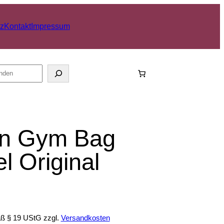
z
Kontakt
Impressum
rn Gym Bag
l Original
äß § 19 UStG
zzgl.
Versandkosten