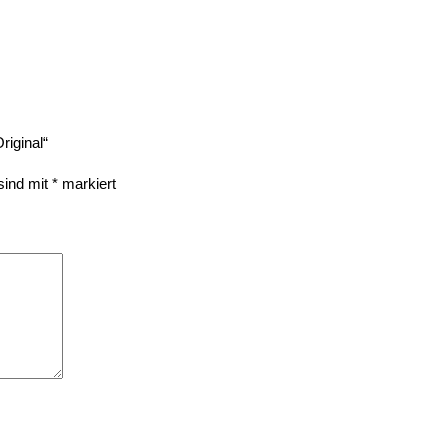
riginal“
 sind mit
*
markiert