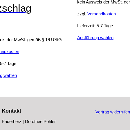
kein Ausweis der MwSt. g
zschlag
zzgl.
Versandkosten
Lieferzeit:
5-7 Tage
Dieses
Ausführung wählen
eis der MwSt. gemäß § 19 UStG
Produkt
andkosten
weist
mehrere
5-7 Tage
Variante
Dieses
auf.
g wählen
Produkt
Die
weist
Optione
mehrere
können
Varianten
auf
Kontakt
Vertrag widerrufe
auf.
der
Die
Produkts
Paderherz | Dorothee Pöhler
Optionen
gewählt