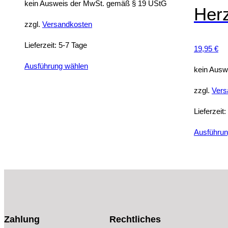
kein Ausweis der MwSt. gemäß § 19 UStG
Her
zzgl.
Versandkosten
Lieferzeit:
5-7 Tage
19,95
€
Dieses
Ausführung wählen
kein Ausw
Produkt
zzgl.
Vers
weist
mehrere
Lieferzeit:
Varianten
auf.
Ausführun
Die
Optionen
können
auf
der
Produktseite
Zahlung
Rechtliches
gewählt