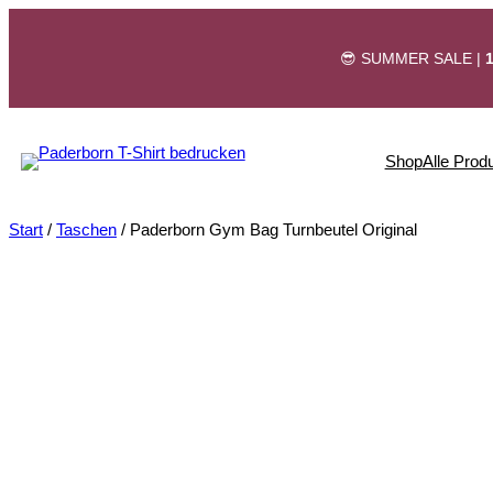
Zum
Inhalt
😎 SUMMER SALE |
springen
Shop
Alle Prod
Start
/
Taschen
/ Paderborn Gym Bag Turnbeutel Original