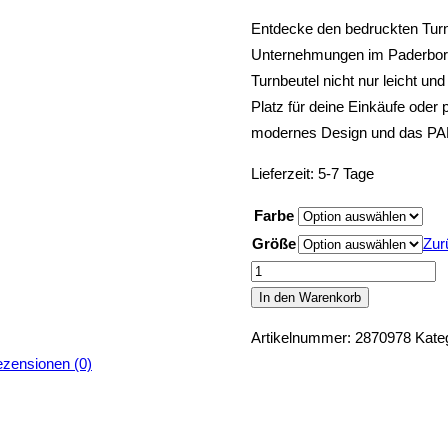
Entdecke den bedruckten Turnb
Unternehmungen im Paderborne
Turnbeutel nicht nur leicht un
Platz für deine Einkäufe oder
modernes Design und das PA
Lieferzeit:
5-7 Tage
Farbe
Größe
Zur
Paderborn
Gym
In den Warenkorb
Bag
Artikelnummer:
2870978
Kate
Turnbeutel
zensionen (0)
Original
Menge