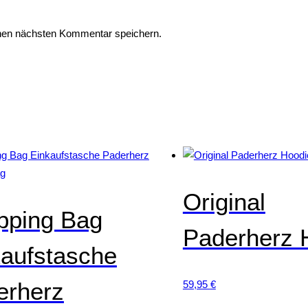
nen nächsten Kommentar speichern.
Original
pping Bag
Paderherz 
kaufstasche
erherz
59,95
€