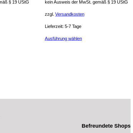
emäß § 19 UStG
kein Ausweis der MwSt. gemäß § 19 UStG
zzgl.
Versandkosten
Lieferzeit:
5-7 Tage
Dieses
Ausführung wählen
Produkt
weist
mehrere
n
Varianten
auf.
Die
n
Optionen
können
auf
n
der
eite
Produktseite
Befreundete Shops
gewählt