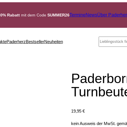
Termine
News
Über Paderher
10% Rabatt
mit dem Code
SUMMER26
Search
ukte
Paderherz
Bestseller
Neuheiten
Paderbo
Turnbeute
19,95
€
kein Ausweis der MwSt. gem