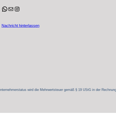
können
werden
WhatsApp
E-Mail
Instagram
auf
der
Produktseite
Nachricht hinterlassen
gewählt
werden
unternehmerstatus wird die Mehrwertsteuer gemäß § 19 UStG in der Rechnung