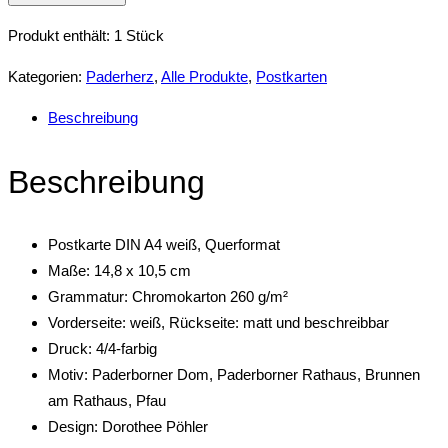
Herzensstadt
Produkt enthält: 1
Stück
DIN
A6
Kategorien:
Paderherz
,
Alle Produkte
,
Postkarten
Querformat
Beschreibung
Menge
Beschreibung
Postkarte DIN A4 weiß, Querformat
Maße: 14,8 x 10,5 cm
Grammatur: Chromokarton 260 g/m²
Vorderseite: weiß, Rückseite: matt und beschreibbar
Druck: 4/4-farbig
Motiv: Paderborner Dom, Paderborner Rathaus, Brunnen
am Rathaus, Pfau
Design: Dorothee Pöhler