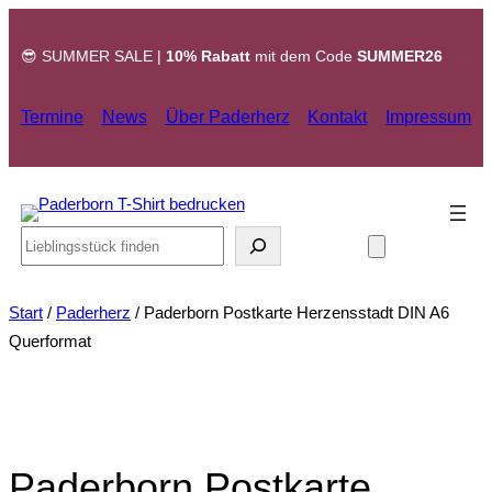
Zum
Inhalt
😎 SUMMER SALE |
10% Rabatt
mit dem Code
SUMMER26
springen
Termine
News
Über Paderherz
Kontakt
Impressum
Search
Start
/
Paderherz
/ Paderborn Postkarte Herzensstadt DIN A6
Querformat
Paderborn Postkarte