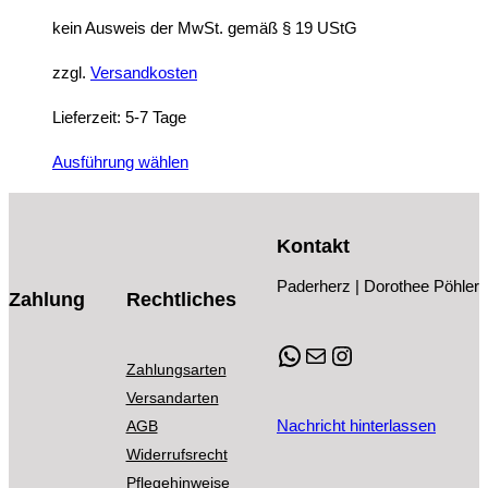
auf
kein Ausweis der MwSt. gemäß § 19 UStG
der
zzgl.
Versandkosten
Produktseite
gewählt
Lieferzeit:
5-7 Tage
werden
Dieses
Ausführung wählen
Produkt
weist
Kontakt
mehrere
Varianten
Paderherz | Dorothee Pöhler
Zahlung
Rechtliches
auf.
Die
WhatsApp
E-Mail
Instagram
Optionen
Zahlungsarten
können
Versandarten
auf
Nachricht hinterlassen
AGB
der
Widerrufsrecht
Produktseite
Pflegehinweise