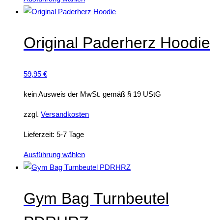
Produkt
weist
mehrere
Original Paderherz Hoodie
Varianten
auf.
59,95
€
Die
Optionen
kein Ausweis der MwSt. gemäß § 19 UStG
können
auf
zzgl.
Versandkosten
der
Lieferzeit:
5-7 Tage
Produktseite
gewählt
Dieses
Ausführung wählen
werden
Produkt
weist
mehrere
Gym Bag Turnbeutel
Varianten
auf.