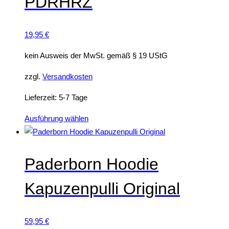
PDRHRZ
Die
Optionen
19,95
€
können
auf
kein Ausweis der MwSt. gemäß § 19 UStG
der
zzgl.
Versandkosten
Produktseite
gewählt
Lieferzeit:
5-7 Tage
werden
Dieses
Ausführung wählen
Produkt
weist
mehrere
Paderborn Hoodie
Varianten
Kapuzenpulli Original
auf.
Die
Optionen
59,95
€
können