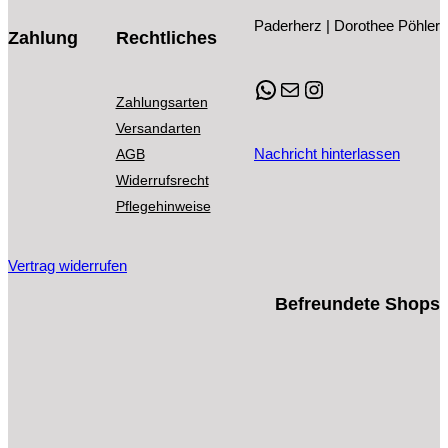
der
Produktseite
werden
Die
Paderherz | Dorothee Pöhler
Produktseite
gewählt
Zahlung
Rechtliches
Option
gewählt
werden
können
werden
WhatsApp
E-Mail
Instagram
auf
Zahlungsarten
der
Versandarten
Produkt
Nachricht hinterlassen
AGB
gewählt
Widerrufsrecht
werden
Pflegehinweise
Vertrag widerrufen
Befreundete Shops