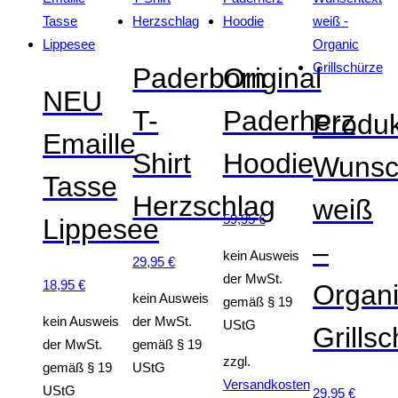
Paderborn
Original
NEU
T-
Paderherz
Produ
Emaille
Shirt
Hoodie
Wunsc
Tasse
Herzschlag
weiß
59,95
€
Lippesee
–
kein Ausweis
29,95
€
der MwSt.
18,95
€
Organ
kein Ausweis
gemäß § 19
kein Ausweis
der MwSt.
UStG
Grills
der MwSt.
gemäß § 19
zzgl.
gemäß § 19
UStG
Versandkosten
UStG
29,95
€