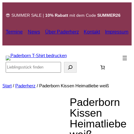
Zum
Inhalt
😎 SUMMER SALE |
10% Rabatt
mit dem Code
SUMMER26
springen
Termine
News
Über Paderherz
Kontakt
Impressum
Search
Start
/
Paderherz
/ Paderborn Kissen Heimatliebe weiß
Paderborn
Kissen
Heimatliebe