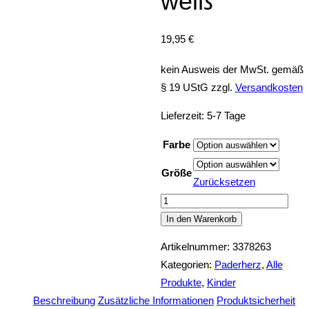
weiß
19,95
€
kein Ausweis der MwSt. gemäß
§ 19 UStG
zzgl.
Versandkosten
Lieferzeit:
5-7 Tage
Farbe
Größe
Zurücksetzen
Paderborn
Kissen
In den Warenkorb
Heimatliebe
Artikelnummer:
3378263
weiß
Kategorien:
Paderherz
,
Alle
Menge
Produkte
,
Kinder
Beschreibung
Zusätzliche Informationen
Produktsicherheit