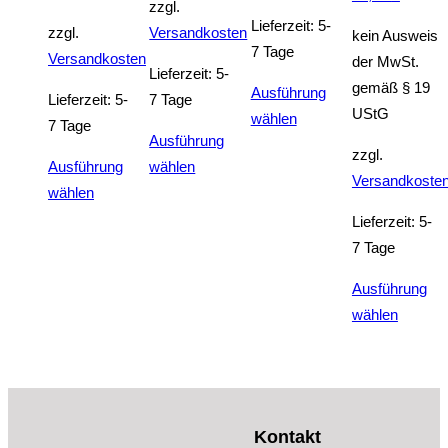
zzgl.
Lieferzeit:
5-
zzgl.
Versandkosten
kein Ausweis
7 Tage
Versandkosten
der MwSt.
Lieferzeit:
5-
gemäß § 19
Ausführung
Lieferzeit:
5-
7 Tage
UStG
Dieses
wählen
7 Tage
Ausführung
Produkt
zzgl.
Dieses
Ausführung
wählen
weist
Versandkoste
Dieses
Produkt
wählen
mehrere
Produkt
weist
Varianten
Lieferzeit:
5-
weist
mehrere
auf.
7 Tage
mehrere
Varianten
Die
Ausführung
Varianten
auf.
Optionen
Dieses
wählen
auf.
Die
können
Produkt
Die
Optionen
auf
weist
Optionen
können
der
mehrer
können
auf
Produktseite
Variant
auf
der
gewählt
Kontakt
auf.