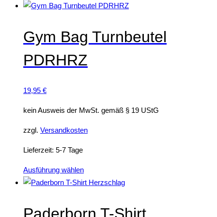
Produkt
weist
mehrere
Gym Bag Turnbeutel
Varianten
PDRHRZ
auf.
Die
Optionen
19,95
€
können
auf
kein Ausweis der MwSt. gemäß § 19 UStG
der
zzgl.
Versandkosten
Produktseite
gewählt
Lieferzeit:
5-7 Tage
werden
Dieses
Ausführung wählen
Produkt
weist
mehrere
Paderborn T-Shirt