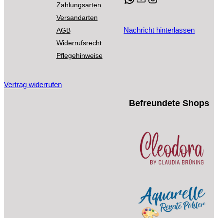
Optionen
Zahlungsarten
können
Versandarten
auf
Nachricht hinterlassen
AGB
der
Widerrufsrecht
Produktseite
Pflegehinweise
gewählt
werden
Vertrag widerrufen
Befreundete Shops