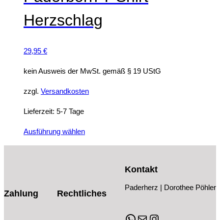
Varianten
Herzschlag
auf.
Die
Optionen
29,95
€
können
auf
kein Ausweis der MwSt. gemäß § 19 UStG
der
zzgl.
Versandkosten
Produktseite
gewählt
Lieferzeit:
5-7 Tage
werden
Dieses
Ausführung wählen
Produkt
weist
Kontakt
mehrere
Varianten
Paderherz | Dorothee Pöhler
Zahlung
Rechtliches
auf.
Die
WhatsApp
E-Mail
Instagram