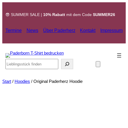
Zum
Inhalt
😎 SUMMER SALE |
10% Rabatt
mit dem Code
SUMMER26
springen
Termine
News
Über Paderherz
Kontakt
Impressum
Search
Start
/
Hoodies
/ Original Paderherz Hoodie