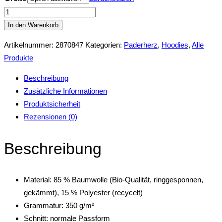
Original
Paderherz
In den Warenkorb
Hoodie
Artikelnummer:
2870847
Kategorien:
Paderherz
,
Hoodies
,
Alle
Menge
Produkte
Beschreibung
Zusätzliche Informationen
Produktsicherheit
Rezensionen (0)
Beschreibung
Material: 85 % Baumwolle (Bio-Qualität, ringgesponnen,
gekämmt), 15 % Polyester (recycelt)
Grammatur: 350 g/m²
Schnitt: normale Passform