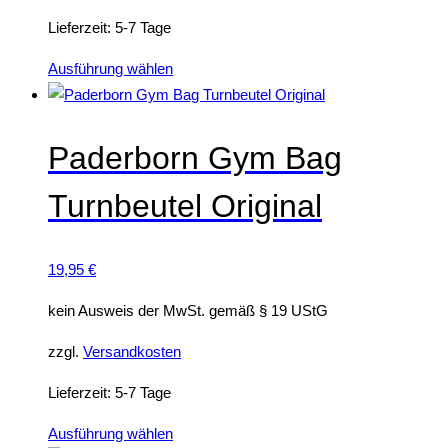
Lieferzeit:
5-7 Tage
Dieses
Ausführung wählen
Produkt
weist
mehrere
Paderborn Gym Bag
Varianten
Turnbeutel Original
auf.
Die
Optionen
19,95
€
können
auf
kein Ausweis der MwSt. gemäß § 19 UStG
der
zzgl.
Versandkosten
Produktseite
gewählt
Lieferzeit:
5-7 Tage
werden
Dieses
Ausführung wählen