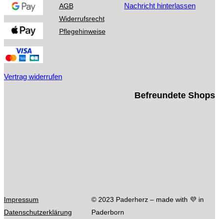
auf
Nachricht hinterlassen
AGB
der
Widerrufsrecht
Produktseite
Pflegehinweise
gewählt
werden
Vertrag widerrufen
Befreundete Shops
Impressum
© 2023 Paderherz – made with 💜 in
Datenschutzerklärung
Paderborn