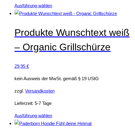
Dieses
Ausführung wählen
Produkt
weist
mehrere
Produkte Wunschtext weiß
Varianten
– Organic Grillschürze
auf.
Die
Optionen
29,95
€
können
auf
kein Ausweis der MwSt. gemäß § 19 UStG
der
zzgl.
Versandkosten
Produktseite
gewählt
Lieferzeit:
5-7 Tage
werden
Dieses
Ausführung wählen
Produkt
weist