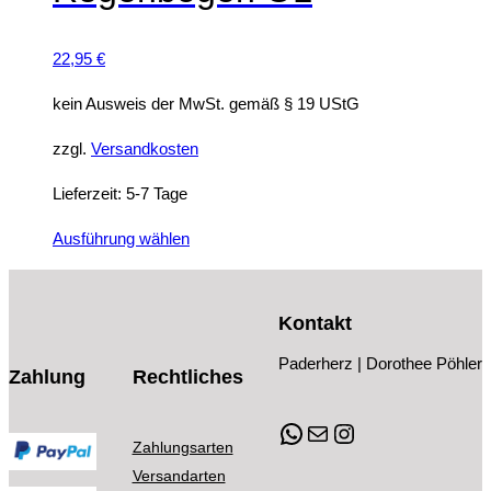
Die
Optionen
22,95
€
können
auf
kein Ausweis der MwSt. gemäß § 19 UStG
der
zzgl.
Versandkosten
Produktseite
gewählt
Lieferzeit:
5-7 Tage
werden
Dieses
Ausführung wählen
Produkt
weist
Kontakt
mehrere
Varianten
Paderherz | Dorothee Pöhler
Zahlung
Rechtliches
auf.
Die
WhatsApp
E-Mail
Instagram
Optionen
Zahlungsarten
können
Versandarten