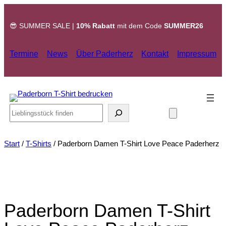
Zum
Inhalt
😎 SUMMER SALE |
10% Rabatt
mit dem Code
SUMMER26
springen
Termine
News
Über Paderherz
Kontakt
Impressum
Search
Start
/
T-Shirts
/ Paderborn Damen T-Shirt Love Peace Paderherz
Paderborn Damen T-Shirt