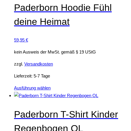
mehrere
Paderborn Hoodie Fühl
Varianten
deine Heimat
auf.
Die
Optionen
59,95
€
können
auf
kein Ausweis der MwSt. gemäß § 19 UStG
der
zzgl.
Versandkosten
Produktseite
gewählt
Lieferzeit:
5-7 Tage
werden
Dieses
Ausführung wählen
Produkt
weist
mehrere
Paderborn T-Shirt Kinder
Varianten
Regenbogen OL
auf.