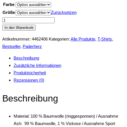
Farbe
Größe
Zurücksetzen
Paderborn
Damen
In den Warenkorb
T-
Artikelnummer:
4462406
Kategorien:
Alle Produkte
,
T-Shirts
,
Shirt
Bestseller
,
Paderherz
Love
Peace
Beschreibung
Paderherz
Zusätzliche Informationen
Menge
Produktsicherheit
Rezensionen (0)
Beschreibung
Material: 100 % Baumwolle (ringgesponnen) / Ausnahme
Ash: 99 % Baumwolle, 1 % Viskose / Ausnahme Sport